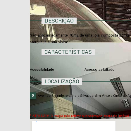
DESCRIÇÃO
São aproximadamente 70m2 de uma loja composta por um me
Marque ja a sua visita!
CARACTERÍSTICAS
Acessibilidade
Acesso asfaltado
LOCALIZAÇÃO
Avenida Brigadeiro Lima e Silva, Jardim Vinte e Cinco de A
* ATENÇÃO! O mapa não reflete a localização exata do imóvel.