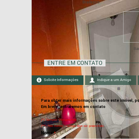
Bradesco
Ba
ENTRE EM CONTATO
Solicite Informações
Indique a um Amigo
Para obter mais informações sobre este imóvel, po
Em breve, entraremos em contato
(*) Campos Obrigatórios
(**) Pelo menos 1 campo deve ser preenchido
Nome
*