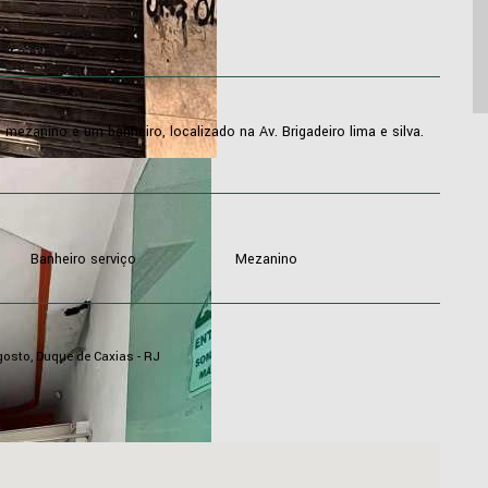
zanino e um banheiro, localizado na Av. Brigadeiro lima e silva.
Banheiro serviço
Mezanino
gosto, Duque de Caxias - RJ