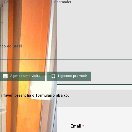
Caixa
Santander
nco do Brasil
Agende uma visita
Ligamos pra você
r favor, preencha o formulário abaixo.
Email
*