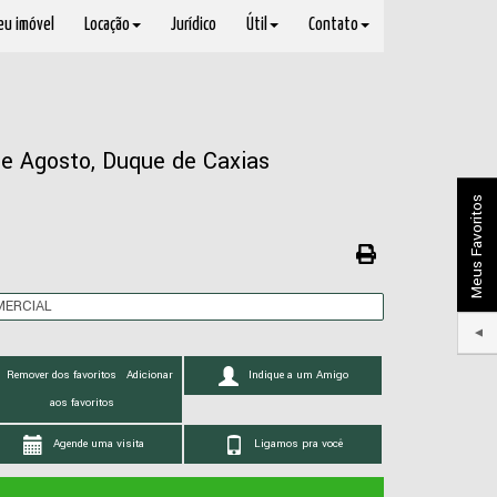
seu imóvel
Locação
Jurídico
Útil
Contato
 de Agosto, Duque de Caxias
Meus Favoritos
MERCIAL
Remover dos favoritos
Adicionar
Indique a um Amigo
aos favoritos
Agende uma visita
Ligamos pra você