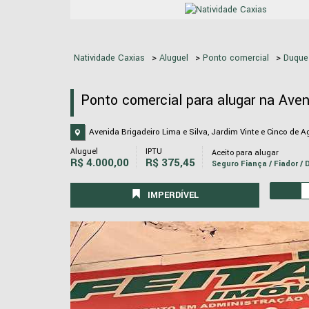
Natividade Caxias
>
Aluguel
>
Ponto comercial
>
Duque 
Ponto comercial para alugar na Aven
Avenida Brigadeiro Lima e Silva, Jardim Vinte e Cinco de A
Aluguel
IPTU
Aceito para alugar
R$
4.000,00
R$
375,45
Seguro Fiança / Fiador / 
IMPERDÍVEL