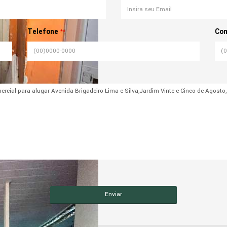
Telefone
Com
**
Enviar