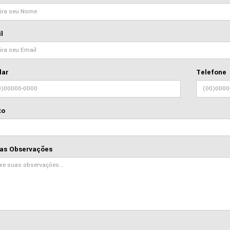
l
lar
Telefone
xo
as Observações