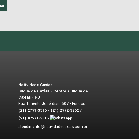
iar
Natividade Caxias
Duque de Caxias - Centro / Duque de
Caxias - RJ
Rua Tenente José dias, 507 - Fundos
(
21
)
2771-3516
/
(
21
)
2772-3762
/
(
21
)
97271-3516
atendimento@natividadecaxias.com.br