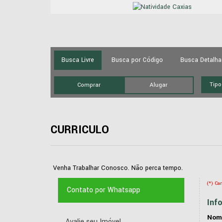
Busca Livre
Busca por Código
Busca Detalh
Comprar
Alugar
CURRICULO
Venha Trabalhar Conosco. Não perca tempo.
(*) Ca
Contato por Whatsapp
Inf
Nom
Avalie seu Imóvel